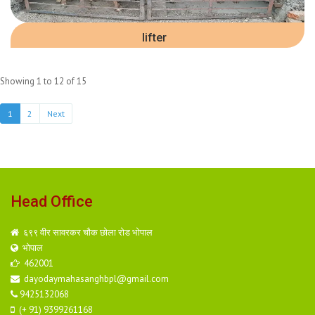
lifter
Showing 1 to 12 of 15
1
2
Next
Head Office
६९९ वीर सावरकर चौक छोला रोड भोपाल
भोपाल
462001
dayodaymahasanghbpl@gmail.com
9425132068
(+ 91) 9399261168